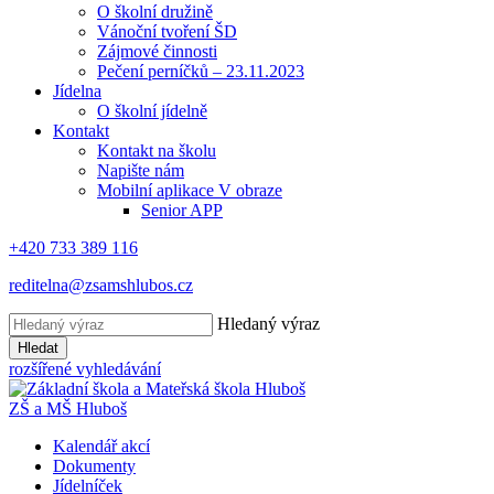
O školní družině
Vánoční tvoření ŠD
Zájmové činnosti
Pečení perníčků – 23.11.2023
Jídelna
O školní jídelně
Kontakt
Kontakt na školu
Napište nám
Mobilní aplikace V obraze
Senior APP
+420 733 389 116
reditelna@zsamshlubos.cz
Hledaný výraz
Hledat
rozšířené vyhledávání
ZŠ a MŠ Hluboš
Kalendář akcí
Dokumenty
Jídelníček