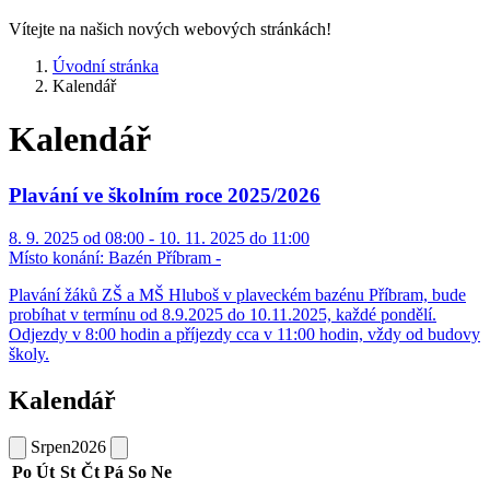
Vítejte na našich nových webových stránkách!
Úvodní stránka
Kalendář
Kalendář
Plavání ve školním roce 2025/2026
8. 9. 2025 od 08:00 - 10. 11. 2025 do 11:00
Místo konání:
Bazén Příbram -
Plavání žáků ZŠ a MŠ Hluboš v plaveckém bazénu Příbram, bude
probíhat v termínu od 8.9.2025 do 10.11.2025, každé pondělí.
Odjezdy v 8:00 hodin a příjezdy cca v 11:00 hodin, vždy od budovy
školy.
Kalendář
Srpen
2026
Po
Út
St
Čt
Pá
So
Ne