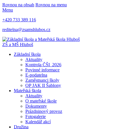
Rovnou na obsah
Rovnou na menu
Menu
+420 733 389 116
reditelna@zsamshlubos.cz
ZŠ a MŠ Hluboš
Základní škola
Aktuality
Kontrola ČŠI_2026
Povinné informace
E-podatelna
Zaměstnanci školy
OP JAK II Šablony
Mateřská škola
Aktuality
O mateřské škole
Dokumenty
Prázdninový provoz
Fotogalerie
Kalendář akcí
Družina