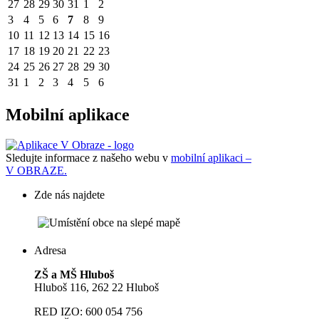
27
28
29
30
31
1
2
3
4
5
6
7
8
9
10
11
12
13
14
15
16
17
18
19
20
21
22
23
24
25
26
27
28
29
30
31
1
2
3
4
5
6
Mobilní aplikace
Sledujte informace z našeho webu v
mobilní aplikaci –
V OBRAZE.
Zde nás najdete
Adresa
ZŠ a MŠ Hluboš
Hluboš 116, 262 22 Hluboš
RED IZO: 600 054 756