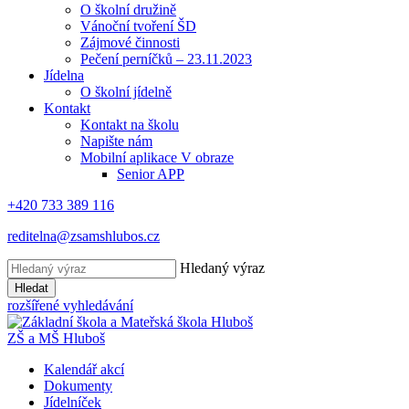
O školní družině
Vánoční tvoření ŠD
Zájmové činnosti
Pečení perníčků – 23.11.2023
Jídelna
O školní jídelně
Kontakt
Kontakt na školu
Napište nám
Mobilní aplikace V obraze
Senior APP
+420 733 389 116
reditelna@zsamshlubos.cz
Hledaný výraz
Hledat
rozšířené vyhledávání
ZŠ a MŠ Hluboš
Kalendář akcí
Dokumenty
Jídelníček