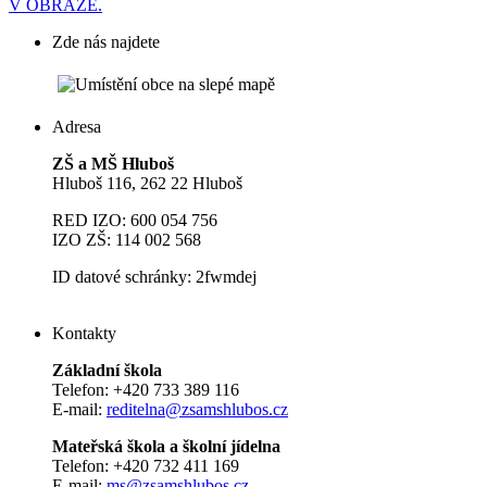
V OBRAZE.
Zde nás najdete
Adresa
ZŠ a MŠ Hluboš
Hluboš 116, 262 22 Hluboš
RED IZO: 600 054 756
IZO ZŠ: 114 002 568
ID datové schránky: 2fwmdej
Kontakty
Základní škola
Telefon: +420 733 389 116
E-mail:
reditelna@zsamshlubos.cz
Mateřská škola a školní jídelna
Telefon: +420 732 411 169
E-mail:
ms@zsamshlubos.cz