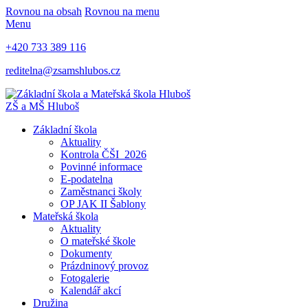
Rovnou na obsah
Rovnou na menu
Menu
+420 733 389 116
reditelna@zsamshlubos.cz
ZŠ a MŠ Hluboš
Základní škola
Aktuality
Kontrola ČŠI_2026
Povinné informace
E-podatelna
Zaměstnanci školy
OP JAK II Šablony
Mateřská škola
Aktuality
O mateřské škole
Dokumenty
Prázdninový provoz
Fotogalerie
Kalendář akcí
Družina