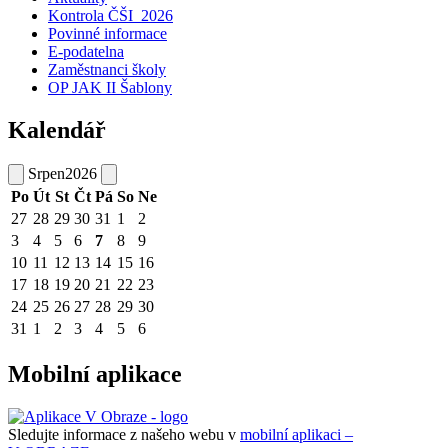
Kontrola ČŠI_2026
Povinné informace
E-podatelna
Zaměstnanci školy
OP JAK II Šablony
Kalendář
Srpen
2026
Po
Út
St
Čt
Pá
So
Ne
27
28
29
30
31
1
2
3
4
5
6
7
8
9
10
11
12
13
14
15
16
17
18
19
20
21
22
23
24
25
26
27
28
29
30
31
1
2
3
4
5
6
Mobilní aplikace
Sledujte informace z našeho webu v
mobilní aplikaci –