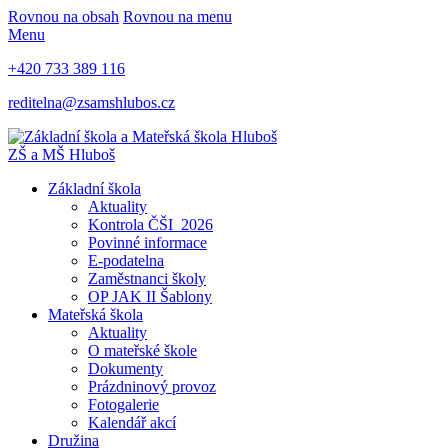
Rovnou na obsah
Rovnou na menu
Menu
+420 733 389 116
reditelna@zsamshlubos.cz
ZŠ a MŠ Hluboš
Základní škola
Aktuality
Kontrola ČŠI_2026
Povinné informace
E-podatelna
Zaměstnanci školy
OP JAK II Šablony
Mateřská škola
Aktuality
O mateřské škole
Dokumenty
Prázdninový provoz
Fotogalerie
Kalendář akcí
Družina