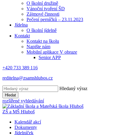
O školní družině
Vánoční tvoření ŠD
Zájmové činnosti
Pečení perníčků – 23.11.2023
Jídelna
O školní jídelně
Kontakt
Kontakt na školu
Napište nám
Mobilní aplikace V obraze
Senior APP
+420 733 389 116
reditelna@zsamshlubos.cz
Hledaný výraz
Hledat
rozšířené vyhledávání
ZŠ a MŠ Hluboš
Kalendář akcí
Dokumenty
Jídelníček