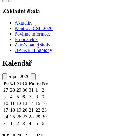
Základní škola
Aktuality
Kontrola ČŠI_2026
Povinné informace
E-podatelna
Zaměstnanci školy
OP JAK II Šablony
Kalendář
Srpen
2026
Po
Út
St
Čt
Pá
So
Ne
27
28
29
30
31
1
2
3
4
5
6
7
8
9
10
11
12
13
14
15
16
17
18
19
20
21
22
23
24
25
26
27
28
29
30
31
1
2
3
4
5
6